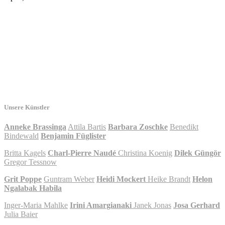
Unsere Künstler
Anneke Brassinga
Attila Bartis
Barbara Zoschke
Benedikt
Bindewald
Benjamin Füglister
Britta Kagels
Charl-Pierre Naudé
Christina Koenig
Dilek Güngör
Gregor Tessnow
Grit Poppe
Guntram Weber
Heidi Mockert
Heike Brandt
Helon
Ngalabak Habila
Inger-Maria Mahlke
Irini Amargianaki
Janek Jonas
Josa Gerhard
Julia Baier