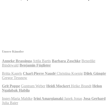
Unsere Künstler
Anneke Brassinga
Attila Bartis
Barbara Zoschke
Benedikt
Bindewald
Benjamin Füglister
Britta Kagels
Charl-Pierre Naudé
Christina Koenig
Dilek Güngör
Gregor Tessnow
Grit Poppe
Guntram Weber
Heidi Mockert
Heike Brandt
Helon
Ngalabak Habila
Inger-Maria Mahlke
Irini Amargianaki
Janek Jonas
Josa Gerhard
Julia Baier