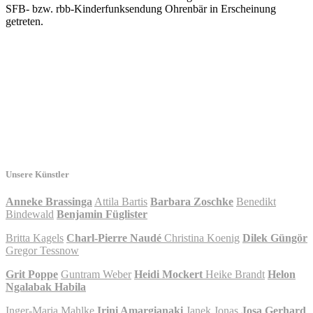
SFB- bzw. rbb-Kinderfunksendung Ohrenbär in Erscheinung
getreten.
Unsere Künstler
Anneke Brassinga
Attila Bartis
Barbara Zoschke
Benedikt
Bindewald
Benjamin Füglister
Britta Kagels
Charl-Pierre Naudé
Christina Koenig
Dilek Güngör
Gregor Tessnow
Grit Poppe
Guntram Weber
Heidi Mockert
Heike Brandt
Helon
Ngalabak Habila
Inger-Maria Mahlke
Irini Amargianaki
Janek Jonas
Josa Gerhard