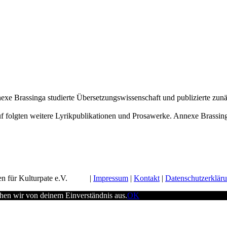
e Brassinga studierte Übersetzungswissenschaft und publizierte zunäc
f folgten weitere Lyrikpublikationen und Prosawerke. Annexe Brassinga
n für Kulturpate e.V.
Impressum
Kontakt
Datenschutzerklär
ehen wir von deinem Einverständnis aus.
OK