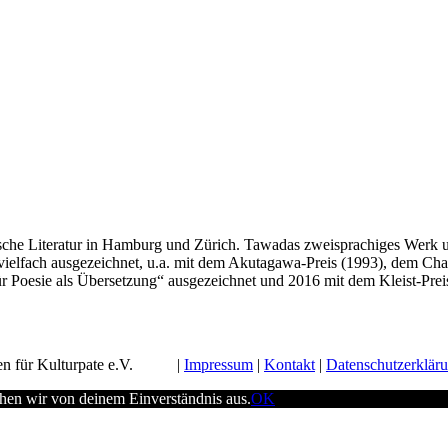
sche Literatur in Hamburg und Zürich. Tawadas zweisprachiges Werk um
 vielfach ausgezeichnet, u.a. mit dem Akutagawa-Preis (1993), dem Ch
r Poesie als Übersetzung“ ausgezeichnet und 2016 mit dem Kleist-Prei
n für Kulturpate e.V.
Impressum
Kontakt
Datenschutzerklär
ehen wir von deinem Einverständnis aus.
OK