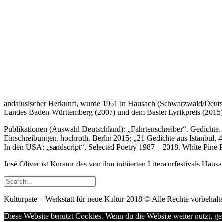
andalusischer Herkunft, wurde 1961 in Hausach (Schwarzwald/Deutschl
Landes Baden-Württemberg (2007) und dem Basler Lyrikpreis (2015)
Publikationen (Auswahl Deutschland): „Fahrtenschreiber“. Gedichte.
Einschreibungen. hochroth. Berlin 2015; „21 Gedichte aus Istanbul,
In den USA: „sandscript“. Selected Poetry 1987 – 2018. White Pine 
José Oliver ist Kurator des von ihm initiierten Literaturfestivals Hau
Kulturpate – Werkstatt für neue Kultur 2018 © Alle Rechte vorbehalte
Diese Website benutzt Cookies. Wenn du die Website weiter nutzt, g