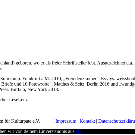
and) geboren, wo er als freier Schriftsteller lebt. Ausgezeichnet u.a
.
 Suhrkamp. Frankfurt a.M. 2010; „Fremdenzimmer“. Essays. weissbooks
 4 Briefe und 10 Fotow:orte“. Matthes & Seitz, Berlin 2016 und „wund
Press. Buffalo, New York 2018.
sacher LeseLenz
n für Kulturpate e.V.
Impressum
Kontakt
Datenschutzerklär
ehen wir von deinem Einverständnis aus.
OK